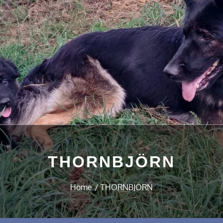
THORNBJÖRN
Home
THORNBJÖRN