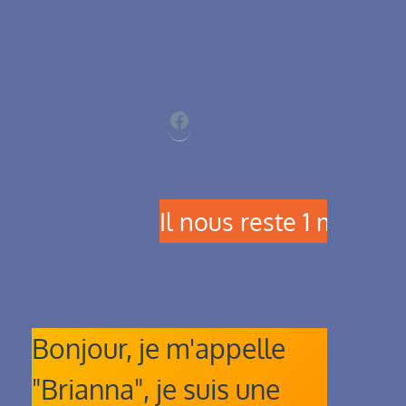
Facebook
Il nous reste 1 magnifique femelle noi
Bonjour, je m'appelle
"Brianna", je suis une