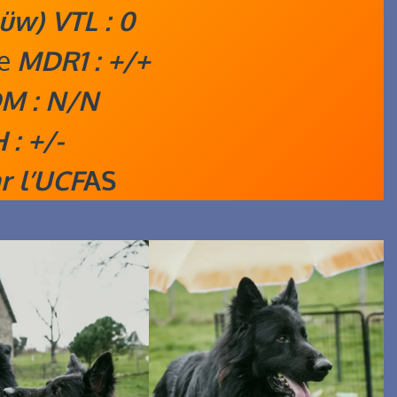
üw) VTL : 0
se
MDR1 : +/+
M : N/N
 : +/-
r l’UCF
AS