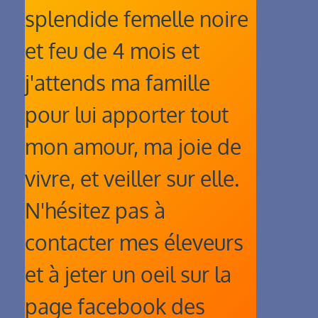
splendide femelle noire
et feu de 4 mois et
j'attends ma famille
pour lui apporter tout
mon amour, ma joie de
vivre, et veiller sur elle.
N'hésitez pas à
contacter mes éleveurs
et à jeter un oeil sur la
page facebook des