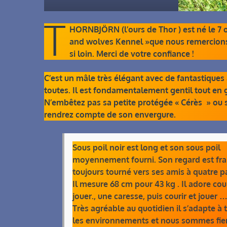
T
HORNBJÖRN (l’ours de Thor ) est né le 7 oc
and wolves Kennel »que nous remercions ca
si loin. Merci de votre confiance !
C’est un mâle très élégant avec de fantastiques 
toutes. Il est fondamentalement gentil tout en 
N’embêtez pas sa petite protégée « Cérès » ou s
rendrez compte de son envergure.
Sous poil noir est long et son sous poil
moyennement fourni. Son regard est fra
toujours tourné vers ses amis à quatre p
Il mesure 68 cm pour 43 kg . Il adore cour
jouer., une caresse, puis courir et jouer …
Très agréable au quotidien il s’adapte à 
les environnements et nous sommes fie