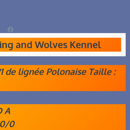
Facebook
king and Wolves Kennel
 de lignée Polonaise Taille :
D A
 0/0