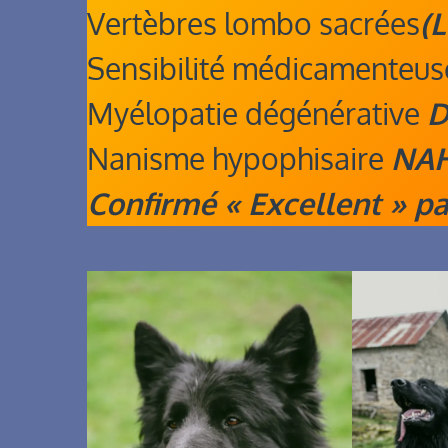
Vertèbres lombo sacrées
(L
Sensibilité médicamenteu
Myélopatie dégénérative
D
Nanisme hypophisaire
NAH
Confirmé « Excellent » pa