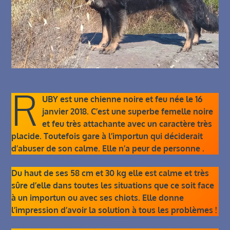
R
UBY est une chienne noire et feu née le 16
janvier 2018. C’est une superbe femelle noire
et feu très attachante avec un caractère très
placide. Toutefois gare à l’importun qui déciderait
d’abuser de son calme. Elle n’a peur de personne .
Du haut de ses 58 cm et 30 kg elle est calme et très
sûre d’elle dans toutes les situations que ce soit face
à un importun ou avec ses chiots. Elle donne
l’impression d’avoir la solution à tous les problèmes !